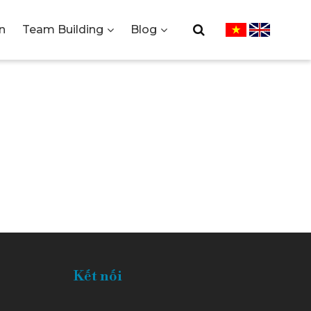
n
Team Building
Blog
THƯƠNG
IWI
Kết nối