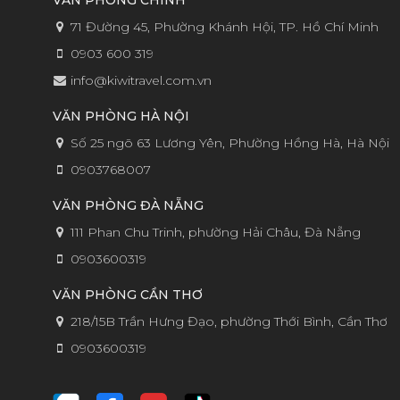
VĂN PHÒNG CHÍNH
71 Đường 45, Phường Khánh Hội, TP. Hồ Chí Minh
0903 600 319
info@kiwitravel.com.vn
VĂN PHÒNG HÀ NỘI
Số 25 ngõ 63 Lương Yên, Phường Hồng Hà, Hà Nội
0903768007
VĂN PHÒNG ĐÀ NẴNG
111 Phan Chu Trinh, phường Hải Châu, Đà Nẵng
0903600319
VĂN PHÒNG CẦN THƠ
218/15B Trần Hưng Đạo, phường Thới Bình, Cần Thơ
0903600319