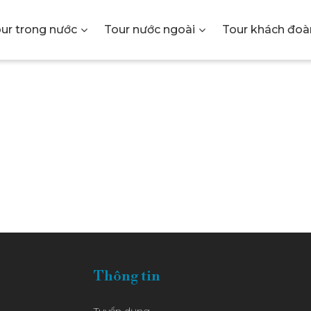
ur trong nước
Tour nước ngoài
Tour khách đoà
Y TNHH 
U LỊCH K
Thông tin