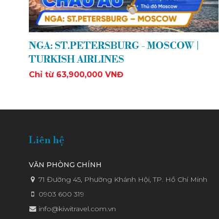
NGA: ST.PETERSBURG - MOSCOW |
TURKISH AIRLINES
Chỉ từ 63,900,000 VNĐ
Liên hệ
VĂN PHÒNG CHÍNH
71 Đường 45, Phường Khánh Hội, TP. Hồ Chí Minh
0903 600 319
info@kiwitravel.com.vn