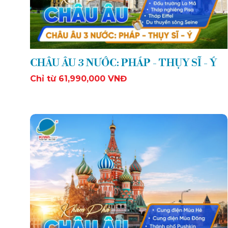
CHÂU ÂU 3 NƯỚC: PHÁP - THỤY SĨ - Ý
Chỉ từ 61,990,000 VNĐ