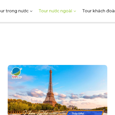
ur trong nước
Tour nước ngoài
Tour khách đoà
Y TNHH 
U LỊCH K