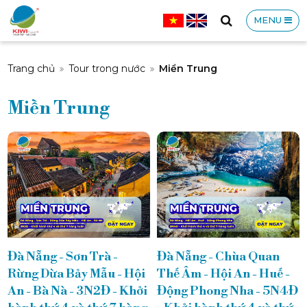
MENU
CÔNG
Trang chủ
Tour trong nước
Miền Trung
Miền Trung
TY
TNHH
Đà Nẵng - Sơn Trà -
Đà Nẵng - Chùa Quan
Rừng Dừa Bảy Mẫu - Hội
Thế Âm - Hội An - Huế -
An - Bà Nà - 3N2Đ - Khởi
Động Phong Nha - 5N4Đ