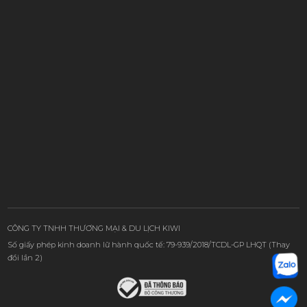
CÔNG TY TNHH THƯƠNG MẠI & DU LỊCH KIWI
Số giấy phép kinh doanh lữ hành quốc tế: 79-939/2018/TCDL-GP LHQT (Thay
đổi lần 2)