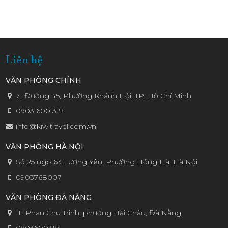
KIWI
Liên hệ
VĂN PHÒNG CHÍNH
71 Đường 45, Phường Khánh Hội, TP. Hồ Chí Minh
0903 600 319
info@kiwitravel.com.vn
VĂN PHÒNG HÀ NỘI
Số 25 ngõ 63 Lương Yên, Phường Hồng Hà, Hà Nội
0903768007
VĂN PHÒNG ĐÀ NẴNG
111 Phan Chu Trinh, phường Hải Châu, Đà Nẵng
0903600319