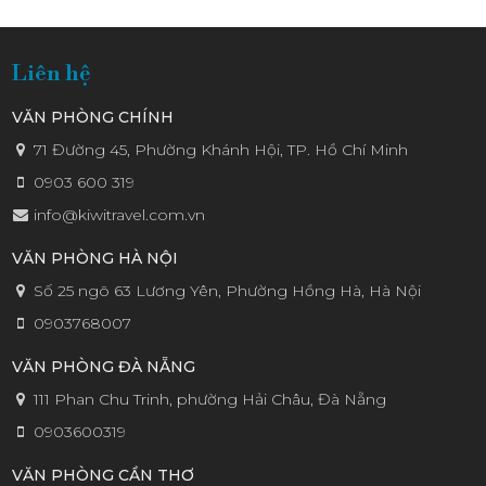
THƯƠN
Liên hệ
VĂN PHÒNG CHÍNH
71 Đường 45, Phường Khánh Hội, TP. Hồ Chí Minh
0903 600 319
info@kiwitravel.com.vn
MẠI &
VĂN PHÒNG HÀ NỘI
Số 25 ngõ 63 Lương Yên, Phường Hồng Hà, Hà Nội
0903768007
VĂN PHÒNG ĐÀ NẴNG
DU LỊCH
111 Phan Chu Trinh, phường Hải Châu, Đà Nẵng
0903600319
VĂN PHÒNG CẦN THƠ