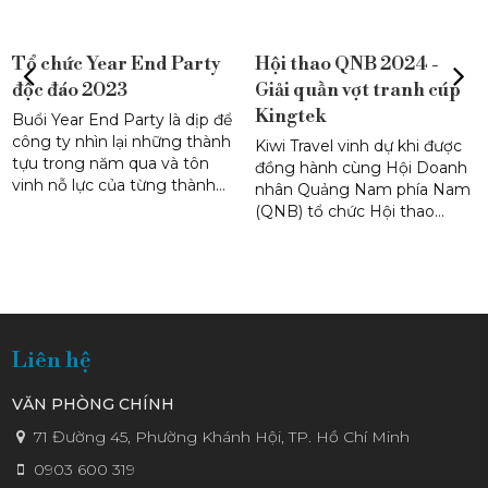
Hội thao QNB 2024 -
Giải Tennis Kỉ niệm 12
PREVIOUS
NEX
Giải quần vợt tranh cúp
năm thành lập Kiwi
Kingtek
Travel
Kiwi Travel vinh dự khi được
Giải Tennis Kỉ niệm 12 năm
đồng hành cùng Hội Doanh
thành lập Kiwi Travel đã được
nhân Quảng Nam phía Nam
diễn ra vào ngày 04/11/2023
(QNB) tổ chức Hội thao
với sự tham gia của 160 vận
QNB 2024 tranh cúp Kingtek
động viên, thi đấu dưới hình
với 3 môn thi đấu bóng đá,
thức play-off chọn 8 đội vào
quần vợt, bida.
tứ kết và thi đấu chung kết.
Liên hệ
VĂN PHÒNG CHÍNH
71 Đường 45, Phường Khánh Hội, TP. Hồ Chí Minh
0903 600 319