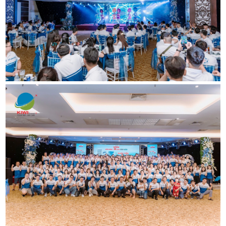
THƯƠN
MẠI &
DU LỊCH