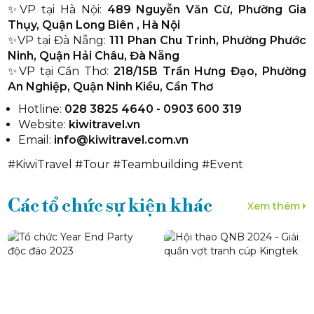
✨VP tại Hà Nội:
489 Nguyễn Văn Cừ, Phường Gia
Thụy, Quận Long Biên , Hà Nội
✨VP tại Đà Nẵng:
111 Phan Chu Trinh, Phường Phước
Ninh, Quận Hải Châu, Đà Nẵng
✨VP tại Cần Thơ:
218/15B Trần Hưng Đạo, Phường
An Nghiệp, Quận Ninh Kiều, Cần Thơ
Hotline:
028 3825 4640 - 0903 600 319
Website:
kiwitravel.vn
Email:
info@kiwitravel.com.vn
#KiwiTravel #Tour #Teambuilding #Event
Các
tổ chức sự kiện
khác
Xem thêm