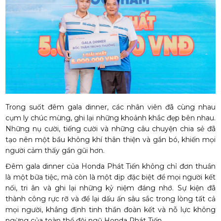
Trong suốt đêm gala dinner, các nhân viên đã cùng nhau
cụm ly chúc mừng, ghi lại những khoảnh khắc đẹp bên nhau.
Những nụ cười, tiếng cười và những câu chuyện chia sẻ đã
tạo nên một bầu không khí thân thiện và gắn bó, khiến mọi
người cảm thấy gần gũi hơn.
Đêm gala dinner của Honda Phát Tiến không chỉ đơn thuần
là một bữa tiệc, mà còn là một dịp đặc biệt để mọi người kết
nối, tri ân và ghi lại những kỷ niệm đáng nhớ. Sự kiện đã
thành công rực rỡ và để lại dấu ấn sâu sắc trong lòng tất cả
mọi người, khẳng định tinh thần đoàn kết và nỗ lực không
ngừng của toàn thể đội ngũ Honda Phát Tiến.